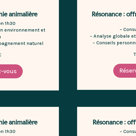
hie animalière
Résonance : off
on 1h30
– Cons
son environnement et
– Analyse globale e
n
– Conseils person
mpagnement naturel
T
 €
Réser
z-vous
hie animalière
Résonance : of
on 1h30
– Cons