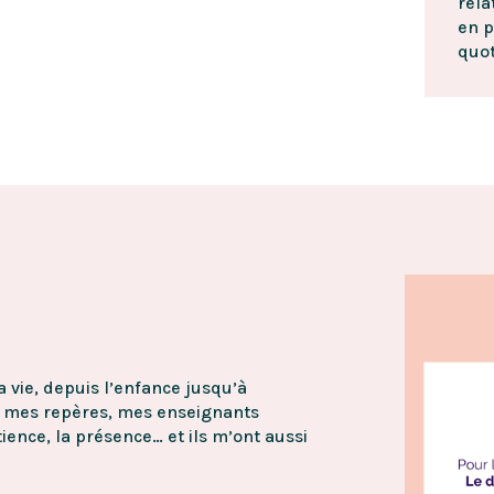
rela
en p
quot
a vie, depuis l’enfance jusqu’à
, mes repères, mes enseignants
atience, la présence… et ils m’ont aussi