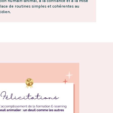
tion humain-animal, à la confiance et à la mise
lace de routines simples et cohérentes au
idien.