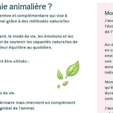
ie animalière ?
Mo
entive et complémentaire qui vise à
J’ac
nimal grâce à des méthodes naturelles
l’éc
de l
nt, le mode de vie, les émotions et les
st de soutenir les capacités naturelles de
Au-d
leur équilibre au quotidien.
en c
envi
son 
 être utilisés :
acc
indi
Mon 
qu’é
dura
 de vie.
com
térinaire mais intervient en complément
J’ac
global de l’animal.